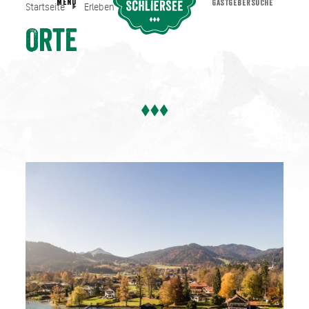
MENU
GASTGEBERSUCHE
Startseite
Erleben
Orte
Orte
Startseite
Erleben
Orte