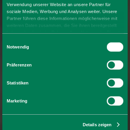
Verwendung unserer Website an unsere Partner für
soziale Medien, Werbung und Analysen weiter. Unsere
Partner führen diese Informationen möglicherweise mit
weiteren Daten zusammen, die Sie ihnen bereitgestellt
haben oder die sie im Rahmen Ihrer Nutzung der Dienste
gesammelt haben. Sie geben Einwilligung zu unseren
Einwilligungsauswahl
Cookies, wenn Sie unsere Webseite weiterhin nutzen.
Notwendig
Präferenzen
Statistiken
Marketing
Details zeigen