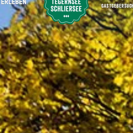
ERLEBEN
Suche abschicken
GASTGEBERSUC
Der Leonhardiritt
vents