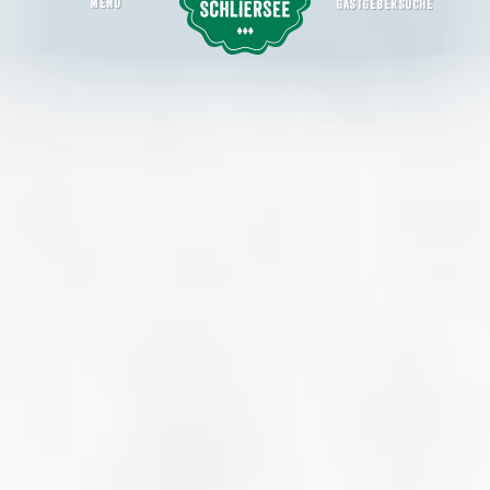
MENU
GASTGEBERSUCHE
Otterfing
Startseite
Erleben
Orte