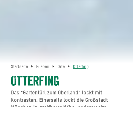
Startseite
Erleben
Orte
Otterfing
Otterfing
Das "Gartentürl zum Oberland" lockt mit
Kontrasten: Einerseits lockt die Großstadt
München in greifbarer Nähe, andererseits
versprechen traumhafte Wege in der saftigen
Hügellandschaft Naturerlebnis pur!