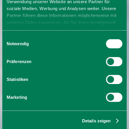
Verwendung unserer Website an unsere Partner für
soziale Medien, Werbung und Analysen weiter. Unsere
Partner führen diese Informationen möglicherweise mit
weiteren Daten zusammen, die Sie ihnen bereitgestellt
haben oder die sie im Rahmen Ihrer Nutzung der Dienste
gesammelt haben. Sie geben Einwilligung zu unseren
Einwilligungsauswahl
Cookies, wenn Sie unsere Webseite weiterhin nutzen.
Notwendig
Präferenzen
Statistiken
Marketing
Details zeigen