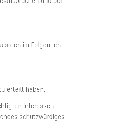
htsansprüchen und bei
 als den im Folgenden
zu erteilt haben,
chtigten Interessen
egendes schutzwürdiges