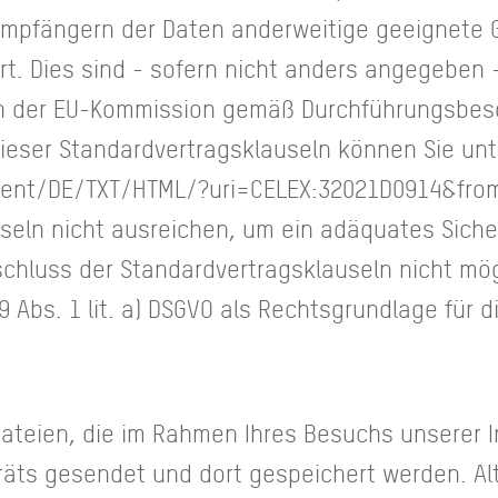
Empfängern der Daten anderweitige geeignete G
art. Dies sind - sofern nicht anders angegeben 
n der EU-Kommission gemäß Durchführungsbesc
 dieser Standardvertragsklauseln können Sie unt
tent/DE/TXT/HTML/?uri=CELEX:32021D0914&fro
seln nicht ausreichen, um ein adäquates Siche
schluss der Standardvertragsklauseln nicht mögl
9 Abs. 1 lit. a) DSGVO als Rechtsgrundlage für 
dateien, die im Rahmen Ihres Besuchs unserer 
äts gesendet und dort gespeichert werden. Al