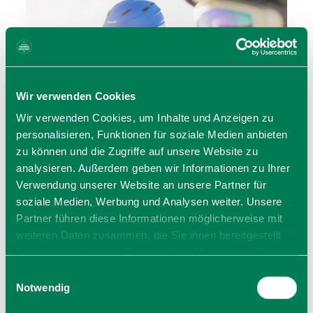
Wir verwenden Cookies
Wir verwenden Cookies, um Inhalte und Anzeigen zu
personalisieren, Funktionen für soziale Medien anbieten
zu können und die Zugriffe auf unsere Website zu
analysieren. Außerdem geben wir Informationen zu Ihrer
Verwendung unserer Website an unsere Partner für
Aktuelle Wintersport-Bedingungen
soziale Medien, Werbung und Analysen weiter. Unsere
Schneebericht
Partner führen diese Informationen möglicherweise mit
weiteren Daten zusammen, die Sie ihnen bereitgestellt
haben oder die sie im Rahmen Ihrer Nutzung der Dienste
gesammelt haben. Sie geben Einwilligung zu unseren
Einwilligungsauswahl
Cookies, wenn Sie unsere Webseite weiterhin nutzen.
Notwendig