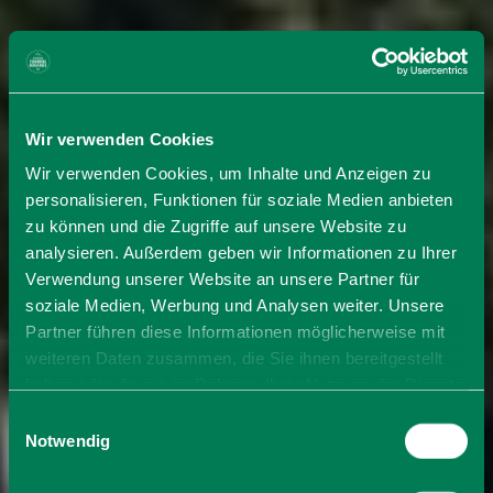
Wir verwenden Cookies
Wir verwenden Cookies, um Inhalte und Anzeigen zu
personalisieren, Funktionen für soziale Medien anbieten
zu können und die Zugriffe auf unsere Website zu
analysieren. Außerdem geben wir Informationen zu Ihrer
Verwendung unserer Website an unsere Partner für
soziale Medien, Werbung und Analysen weiter. Unsere
Partner führen diese Informationen möglicherweise mit
weiteren Daten zusammen, die Sie ihnen bereitgestellt
haben oder die sie im Rahmen Ihrer Nutzung der Dienste
gesammelt haben. Sie geben Einwilligung zu unseren
Einwilligungsauswahl
Cookies, wenn Sie unsere Webseite weiterhin nutzen.
Notwendig