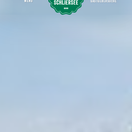
MENU
GASTGEBERSUCHE
(Co)Workation
Startseite
Erleben