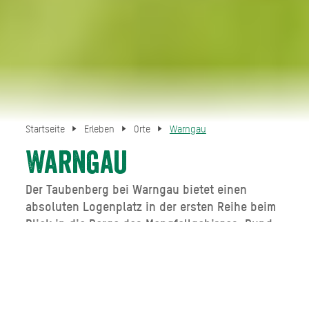
Startseite
Erleben
Orte
Warngau
Warngau
Der Taubenberg bei Warngau bietet einen
absoluten Logenplatz in der ersten Reihe beim
Blick in die Berge des Mangfallgebirges. Rund
herum erwarten Sie idyllische Wege und
Bilderbuch-Bayern pur.
Warngau bietet absolutes Bilderbuch-Bayern mit
gelebten Traditionen und dem typischen Ortsbild: