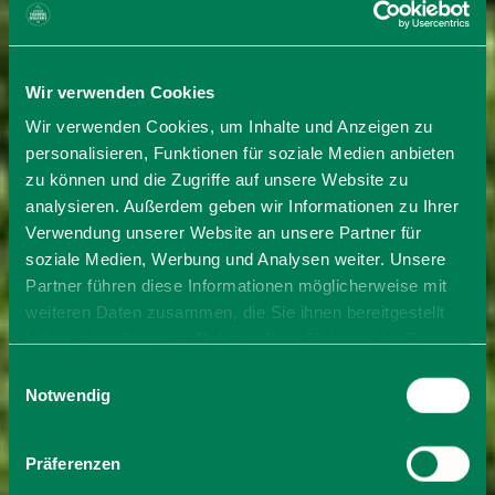
Wir verwenden Cookies
Wir verwenden Cookies, um Inhalte und Anzeigen zu
personalisieren, Funktionen für soziale Medien anbieten
zu können und die Zugriffe auf unsere Website zu
analysieren. Außerdem geben wir Informationen zu Ihrer
Verwendung unserer Website an unsere Partner für
soziale Medien, Werbung und Analysen weiter. Unsere
Partner führen diese Informationen möglicherweise mit
weiteren Daten zusammen, die Sie ihnen bereitgestellt
haben oder die sie im Rahmen Ihrer Nutzung der Dienste
gesammelt haben. Sie geben Einwilligung zu unseren
Einwilligungsauswahl
Cookies, wenn Sie unsere Webseite weiterhin nutzen.
Notwendig
Präferenzen