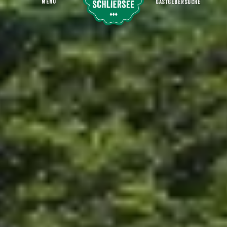
MENU
GASTGEBERSUCHE
Warngau
Startseite
Erleben
Orte