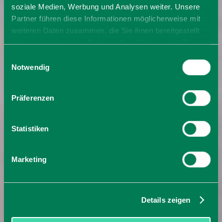
soziale Medien, Werbung und Analysen weiter. Unsere
Partner führen diese Informationen möglicherweise mit
weiteren Daten zusammen, die Sie ihnen bereitgestellt
haben oder die sie im Rahmen Ihrer Nutzung der Dienste
gesammelt haben. Sie geben Einwilligung zu unseren
Einwilligungsauswahl
Cookies, wenn Sie unsere Webseite weiterhin nutzen.
Notwendig
Präferenzen
Statistiken
Marketing
Details zeigen