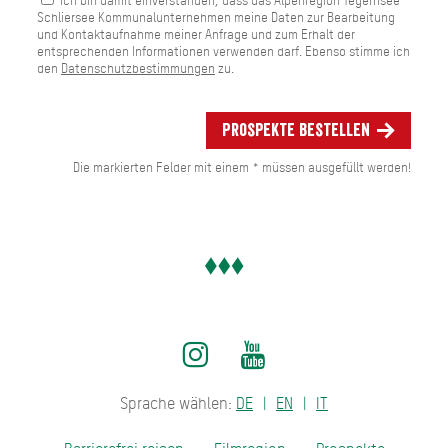
Ich bin damit einverstanden, dass das Alpenregion Tegernsee
Schliersee Kommunalunternehmen meine Daten zur Bearbeitung
und Kontaktaufnahme meiner Anfrage und zum Erhalt der
entsprechenden Informationen verwenden darf. Ebenso stimme ich
den
Datenschutzbestimmungen
zu.
Prospekte bestellen
Die markierten Felder mit einem * müssen ausgefüllt werden!
Sprache wählen:
DE
EN
IT