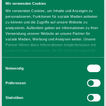
Wir verwenden Cookies
Wir verwenden Cookies, um Inhalte und Anzeigen zu
personalisieren, Funktionen für soziale Medien anbieten
zu können und die Zugriffe auf unsere Website zu
analysieren. Außerdem geben wir Informationen zu Ihrer
Verwendung unserer Website an unsere Partner für
soziale Medien, Werbung und Analysen weiter. Unsere
Partner führen diese Informationen möglicherweise mit
weiteren Daten zusammen, die Sie ihnen bereitgestellt
haben oder die sie im Rahmen Ihrer Nutzung der Dienste
gesammelt haben. Sie geben Einwilligung zu unseren
Einwilligungsauswahl
Cookies, wenn Sie unsere Webseite weiterhin nutzen.
Notwendig
Präferenzen
DIE ALPENÜBERQUERUNG
Statistiken
Zu Fuß über die Alpen - vom Tegernsee nach Sterzing