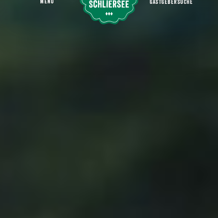
MENU
GASTGEBERSUCHE
Radeln & Biken
Startseite
Aktiv sein