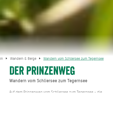
ein
Wandern & Berge
Wandern vom Schliersee zum Tegernsee
Der Prinzenweg
Wandern vom Schliersee zum Tegernsee
Auf dem Prinzenweg vom Schliersee zum Tegernsee - die
absolute Traumtour für Genusswanderer! Wer vom
Schliersee zum Tegernsee wandern möchte, findet auf
einer Strecke von knapp 15 km Natur und Bergerlebnis