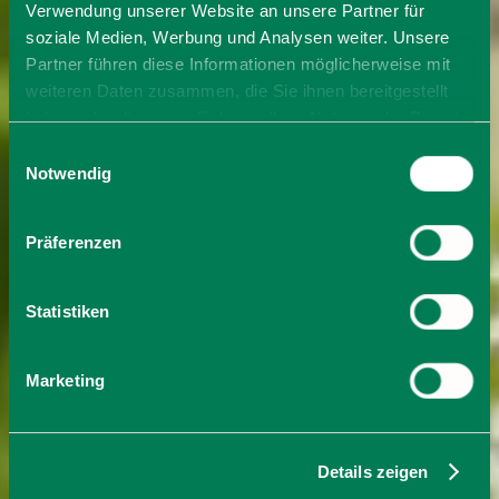
Verwendung unserer Website an unsere Partner für
soziale Medien, Werbung und Analysen weiter. Unsere
Partner führen diese Informationen möglicherweise mit
weiteren Daten zusammen, die Sie ihnen bereitgestellt
haben oder die sie im Rahmen Ihrer Nutzung der Dienste
gesammelt haben. Sie geben Einwilligung zu unseren
Einwilligungsauswahl
Cookies, wenn Sie unsere Webseite weiterhin nutzen.
Notwendig
Präferenzen
Statistiken
Marketing
Details zeigen