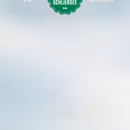
MENU
GASTGEBERSUCHE
Rennrad-Reibn mit den Pushbikers
Aktiv sein
Radeln & Biken