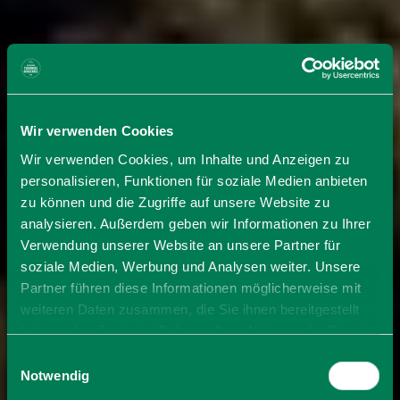
Wir verwenden Cookies
Wir verwenden Cookies, um Inhalte und Anzeigen zu
personalisieren, Funktionen für soziale Medien anbieten
zu können und die Zugriffe auf unsere Website zu
analysieren. Außerdem geben wir Informationen zu Ihrer
Verwendung unserer Website an unsere Partner für
soziale Medien, Werbung und Analysen weiter. Unsere
Partner führen diese Informationen möglicherweise mit
weiteren Daten zusammen, die Sie ihnen bereitgestellt
haben oder die sie im Rahmen Ihrer Nutzung der Dienste
gesammelt haben. Sie geben Einwilligung zu unseren
Einwilligungsauswahl
Cookies, wenn Sie unsere Webseite weiterhin nutzen.
Notwendig