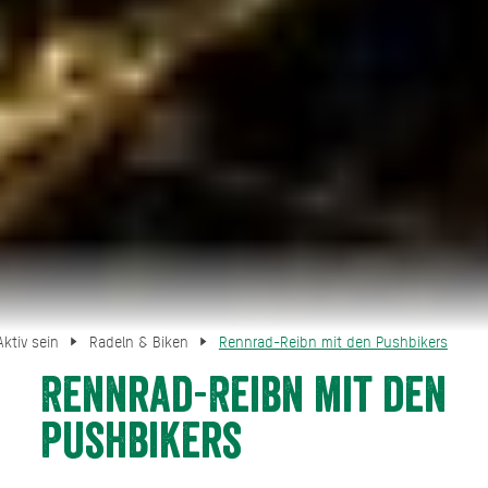
Aktiv sein
Radeln & Biken
Rennrad-Reibn mit den Pushbikers
Rennrad-Reibn mit den
Pushbikers