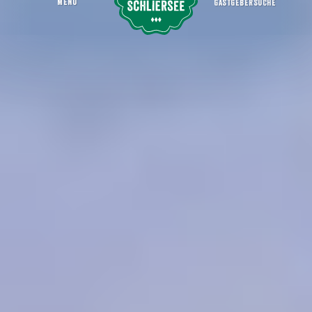
MENU
GASTGEBERSUCHE
Die 5 spektakulärsten Ausblicke
Erleben
Die Region erleben