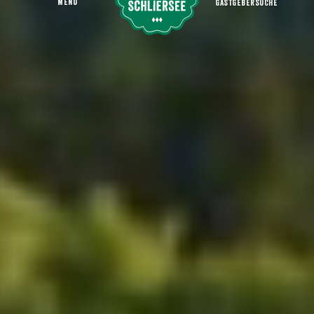
MENU
GASTGEBERSUCHE
Radeln mit der Familie
Startseite
Aktiv sein
Radeln & Biken