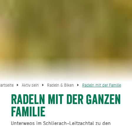
tartseite
Aktiv sein
Radeln & Biken
Radeln mit der Familie
Radeln mit der ganzen
Familie
Unterwegs im Schlierach-Leitzachtal zu den
schönsten Ausflugszielen für Kinder