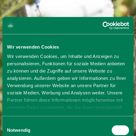
Wir verwenden Cookies
Wir verwenden Cookies, um Inhalte und Anzeigen zu
personalisieren, Funktionen für soziale Medien anbieten
zu können und die Zugriffe auf unsere Website zu
analysieren. Außerdem geben wir Informationen zu Ihrer
Verwendung unserer Website an unsere Partner für
soziale Medien, Werbung und Analysen weiter. Unsere
Partner führen diese Informationen möglicherweise mit
weiteren Daten zusammen, die Sie ihnen bereitgestellt
haben oder die sie im Rahmen Ihrer Nutzung der Dienste
gesammelt haben. Sie geben Einwilligung zu unseren
Einwilligungsauswahl
Cookies, wenn Sie unsere Webseite weiterhin nutzen.
Notwendig