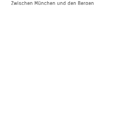
Zwischen München und den Bergen
Sprache wählen:
DE
EN
IT
Barrierefrei reisen
Filmregion
Prospekte
Kontakt
Impressum
Datenschutz
Erklärung zur Barrierefreiheit
Bayern - traditionell anders