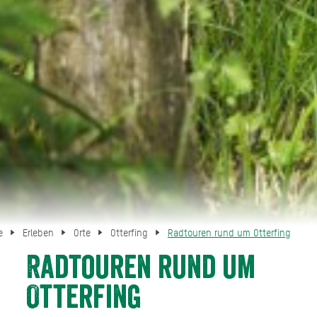
e
Erleben
Orte
Otterfing
Radtouren rund um Otterfing
Radtouren rund um
Otterfing