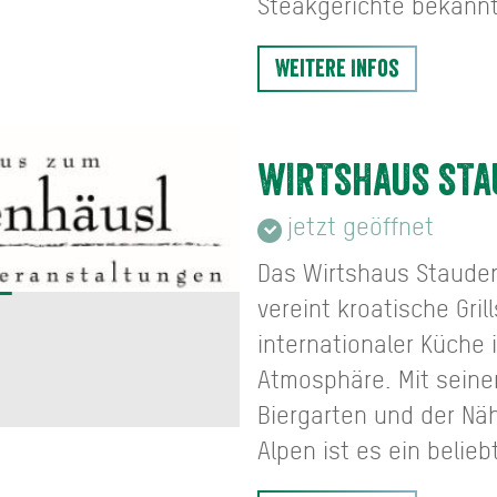
Steakgerichte bekannt
Weitere Infos
WIRTSHAUS ST
jetzt geöffnet
Das Wirtshaus Staude
vereint kroatische Gril
internationaler Küche 
Atmosphäre. Mit sein
Biergarten und der Nä
Alpen ist es ein belieb