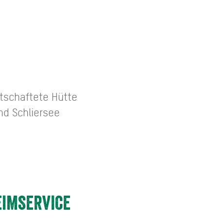
rtschaftete Hütte
d Schliersee
EIMSERVICE