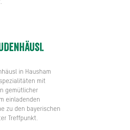
.
AUDENHÄUSL
nhäusl in Hausham
lspezialitäten mit
in gemütlicher
em einladenden
he zu den bayerischen
ter Treffpunkt.