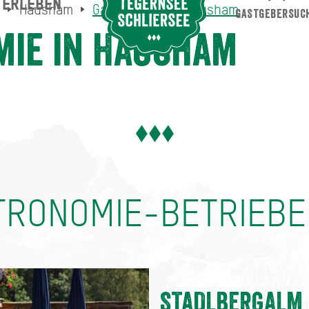
ERLEBEN
Suche abschicken
Hausham
Gastronomie in Hausham
GASTGEBERSUC
Gastronomie in Hausham
m
ie in Hausham
TRONOMIE-BETRIEB
STADLBERGALM