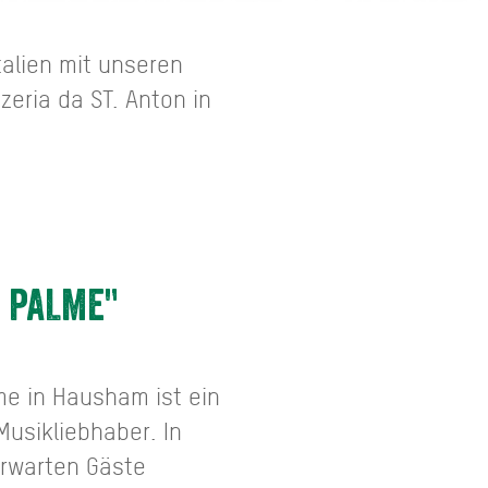
talien mit unseren
zzeria da ST. Anton in
 PALME"
me in Hausham ist ein
Musikliebhaber. In
erwarten Gäste