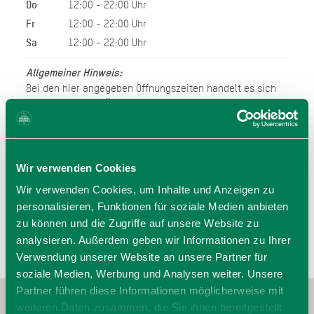
Do
12:00 - 22:00 Uhr
Fr
12:00 - 22:00 Uhr
Sa
12:00 - 22:00 Uhr
Allgemeiner Hinweis:
Bei den hier angegeben Öffnungszeiten handelt es sich
um die regulären Öffnungszeiten.
Kurzfristige Änderungen sowie Urlaubszeiten erfahren Sie
auf der Homepage des Anbieters (siehe Link) oder
telefonisch unter der angegebenen Telefonnummer!
Wir bitten um Verständnis.
Wir verwenden Cookies
Wir verwenden Cookies, um Inhalte und Anzeigen zu
personalisieren, Funktionen für soziale Medien anbieten
zu können und die Zugriffe auf unsere Website zu
analysieren. Außerdem geben wir Informationen zu Ihrer
Verwendung unserer Website an unsere Partner für
soziale Medien, Werbung und Analysen weiter. Unsere
Partner führen diese Informationen möglicherweise mit
weiteren Daten zusammen, die Sie ihnen bereitgestellt