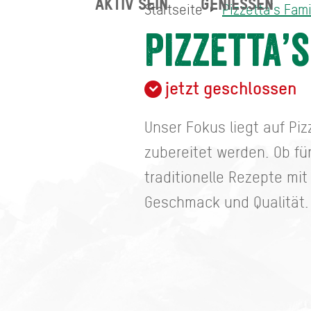
AKTIV SEIN
GENIESSEN
Startseite
Pizzetta’s Fam
Pizzetta’s Family Expres
Startseite
Pizzetta’
jetzt geschlossen
Unser Fokus liegt auf Pi
zubereitet werden. Ob fü
traditionelle Rezepte mi
Geschmack und Qualität.