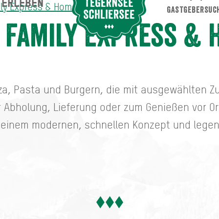
ERLEBEN
Suche abschicken
ily Express & Home
GASTGEBERSUC
s & Home
s Family Express &
zza, Pasta und Burgern, die mit ausgewählten Zu
r Abholung, Lieferung oder zum Genießen vor Or
t einem modernen, schnellen Konzept und lege