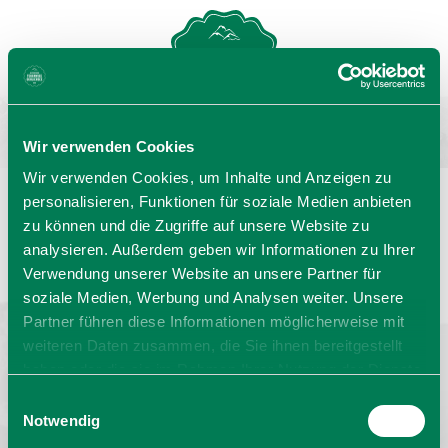
MENU
GASTGEBERSUCHE
Wir verwenden Cookies
Wir verwenden Cookies, um Inhalte und Anzeigen zu
personalisieren, Funktionen für soziale Medien anbieten
zu können und die Zugriffe auf unsere Website zu
Sprache wählen:
DE
EN
IT
analysieren. Außerdem geben wir Informationen zu Ihrer
Verwendung unserer Website an unsere Partner für
Barrierefrei reisen
Filmregion
Prospekte
soziale Medien, Werbung und Analysen weiter. Unsere
Kontakt
Impressum
Datenschutz
Erklärung zur Barrierefreiheit
Partner führen diese Informationen möglicherweise mit
weiteren Daten zusammen, die Sie ihnen bereitgestellt
Bayern - traditionell anders
haben oder die sie im Rahmen Ihrer Nutzung der Dienste
gesammelt haben. Sie geben Einwilligung zu unseren
Einwilligungsauswahl
Cookies, wenn Sie unsere Webseite weiterhin nutzen.
Notwendig