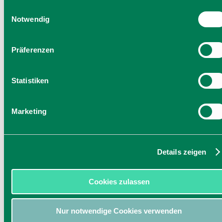
Einwilligung zu unseren Cookies, wenn Sie unsere Webseite
Einwilligungsauswahl
weiterhin nutzen.
Notwendig
Präferenzen
Statistiken
Marketing
Details zeigen
Cookies zulassen
Nur notwendige Cookies verwenden