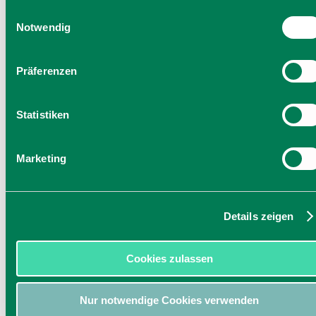
Einwilligung zu unseren Cookies, wenn Sie unsere Webseite
Einwilligungsauswahl
weiterhin nutzen.
Notwendig
Präferenzen
Statistiken
Marketing
Details zeigen
Cookies zulassen
Nur notwendige Cookies verwenden