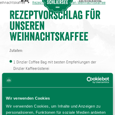
MENU
GASTGEBERSUCHE
eihnachtskaffee
Rezeptvorschlag für unseren Weihnachtskaffee
Rezeptvorschlag für unseren Weihnachtskaffee
 Weihnachtskaffee
Rezeptvorschlag für
unseren
Weihnachtskaffee
Zutaten:
1 Dinzler Coffee Bag mit besten Empfehlungen der
Dinzler Kaffeerösterei
100 ml Milch
1 Orange
4cl SLYRS Bavarian Cream Likör
Wir verwenden Cookies
Alternativ 2 EL Ahornsirup
Wir verwenden Cookies, um Inhalte und Anzeigen zu
personalisieren, Funktionen für soziale Medien anbieten
Zimt