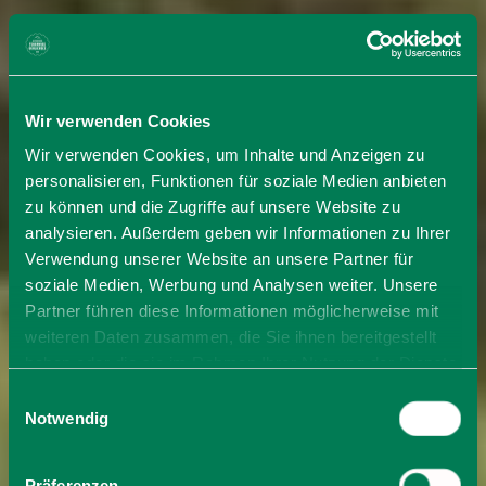
Wir verwenden Cookies
Wir verwenden Cookies, um Inhalte und Anzeigen zu
personalisieren, Funktionen für soziale Medien anbieten
zu können und die Zugriffe auf unsere Website zu
analysieren. Außerdem geben wir Informationen zu Ihrer
Verwendung unserer Website an unsere Partner für
soziale Medien, Werbung und Analysen weiter. Unsere
Partner führen diese Informationen möglicherweise mit
weiteren Daten zusammen, die Sie ihnen bereitgestellt
haben oder die sie im Rahmen Ihrer Nutzung der Dienste
gesammelt haben. Sie geben Einwilligung zu unseren
Einwilligungsauswahl
Cookies, wenn Sie unsere Webseite weiterhin nutzen.
Notwendig
Präferenzen