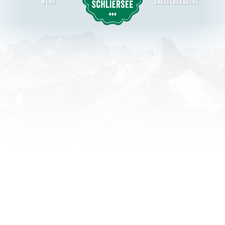
MENU
GASTGEBERSUCHE
Dorfbad Tannermühl (Coworkation)
Startseite