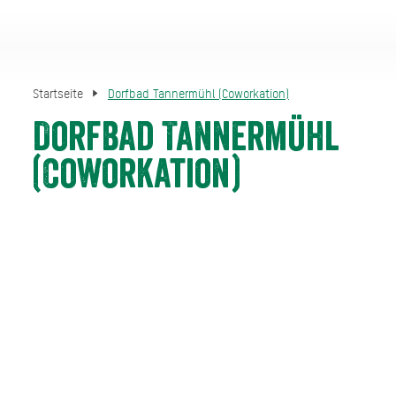
Startseite
Dorfbad Tannermühl (Coworkation)
Dorfbad Tannermühl
(Coworkation)
Am Fuße des Wendelstein, nur etwa 5 Gehminuten vom
Bahnhof, liegt das Dorfbad Tannermühl als eines der
ältesten Anwesen im beschaulich gelegenen
Bayrischzell. Eine Altholz-Stadl-Sauna mit Blick auf den
Bach, zwei Badewannen direkt vor dem Wasserfall und
dem Gumpen-Tauchbecken, eine Außendusche in der
Felsgrotte und dazu Ledersessel und ein Tisch im
Wohnzimmer-Flair vorm Kamin laden nicht nur Wellness-