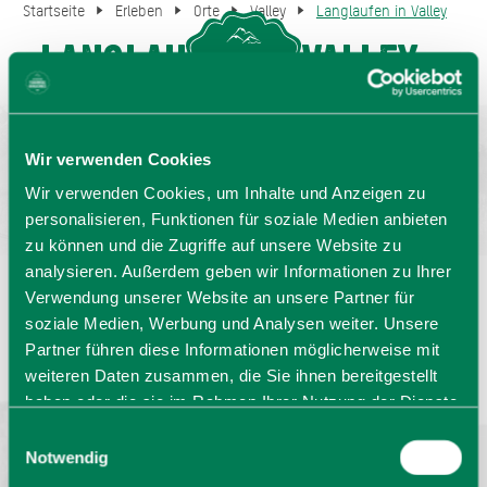
Startseite
Erleben
Orte
Valley
Langlaufen in Valley
Langlaufen in Valley
MENU
GASTGEBERSUCHE
Wir verwenden Cookies
Wir verwenden Cookies, um Inhalte und Anzeigen zu
personalisieren, Funktionen für soziale Medien anbieten
zu können und die Zugriffe auf unsere Website zu
analysieren. Außerdem geben wir Informationen zu Ihrer
Verwendung unserer Website an unsere Partner für
Sprache wählen:
DE
EN
IT
soziale Medien, Werbung und Analysen weiter. Unsere
Partner führen diese Informationen möglicherweise mit
Barrierefrei reisen
Filmregion
Prospekte
weiteren Daten zusammen, die Sie ihnen bereitgestellt
Kontakt
Impressum
Datenschutz
haben oder die sie im Rahmen Ihrer Nutzung der Dienste
Erklärung zur Barrierefreiheit
gesammelt haben. Sie geben Einwilligung zu unseren
Einwilligungsauswahl
Bayern - traditionell anders
Cookies, wenn Sie unsere Webseite weiterhin nutzen.
Notwendig