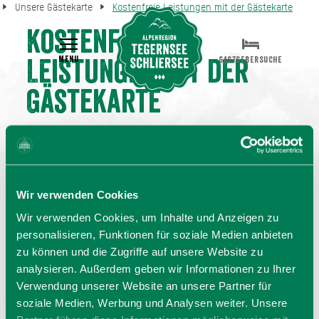
Unsere Gästekarte
Kostenfreie Leistungen mit der Gästekarte
Kostenfreie
MENU
GASTGEBERSUCHE
Leistungen mit der
Gästekarte
KOSTENFREIE LEISTUNGEN
monte mare Vitaltherme Schliersee
- 2 Stunden; einmal
Wir verwenden Cookies
pro Aufenthalt; zzgl. Wochenend- und
Wir verwenden Cookies, um Inhalte und Anzeigen zu
Feiertagszuschlag
personalisieren, Funktionen für soziale Medien anbieten
Heimatmuseum Schliersee
zu können und die Zugriffe auf unsere Website zu
analysieren. Außerdem geben wir Informationen zu Ihrer
Natureisstadion Schliersee
Verwendung unserer Website an unsere Partner für
Warmfreibad Fischbachau
soziale Medien, Werbung und Analysen weiter. Unsere