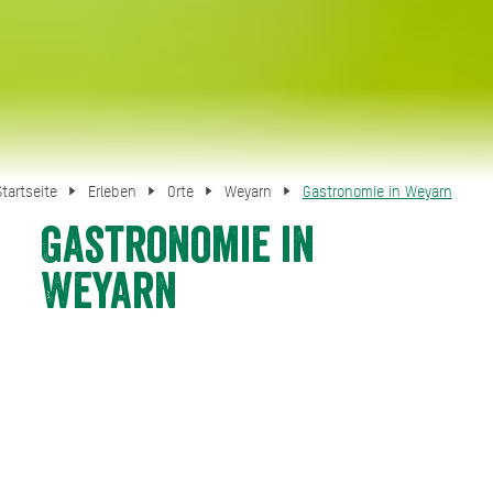
Startseite
Erleben
Orte
Weyarn
Gastronomie in Weyarn
Gastronomie in
Weyarn