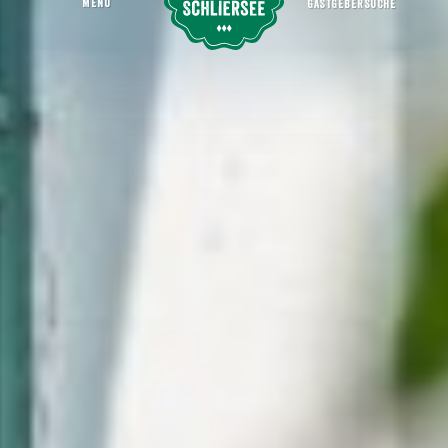
MENU
GASTGEBERSUCHE
Gastronomie in Weyarn
Startseite
Erleben
Orte
Weyarn