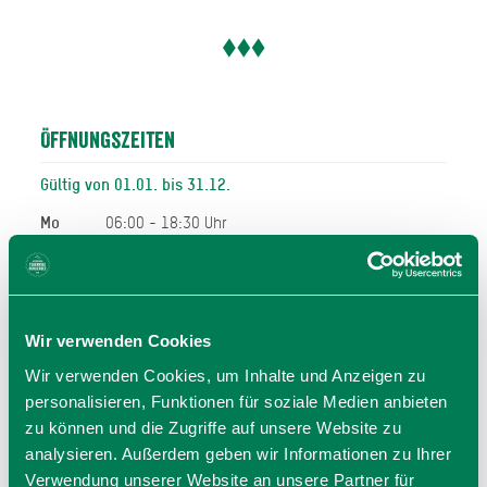
Öffnungszeiten
Gültig von 01.01. bis 31.12.
Mo
06:00 - 18:30 Uhr
Di
06:00 - 18:30 Uhr
Mi
06:00 - 18:30 Uhr
Do
06:00 - 18:30 Uhr
Fr
06:00 - 18:30 Uhr
Wir verwenden Cookies
Sa
06:00 - 17:00 Uhr
Wir verwenden Cookies, um Inhalte und Anzeigen zu
So
07:00 - 17:00 Uhr
personalisieren, Funktionen für soziale Medien anbieten
zu können und die Zugriffe auf unsere Website zu
Allgemeiner Hinweis:
analysieren. Außerdem geben wir Informationen zu Ihrer
Bei den hier angegeben Öffnungszeiten handelt es sich
Verwendung unserer Website an unsere Partner für