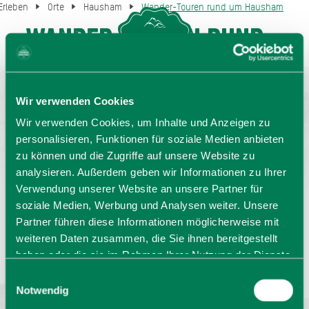
Erleben
Orte
Hausham
Wander-Touren rund um Hausham
Wander-Touren rund
MENU
GASTGEBERSUCHE
um Hausham
Wir verwenden Cookies
Wir verwenden Cookies, um Inhalte und Anzeigen zu
personalisieren, Funktionen für soziale Medien anbieten
zu können und die Zugriffe auf unsere Website zu
analysieren. Außerdem geben wir Informationen zu Ihrer
Verwendung unserer Website an unsere Partner für
soziale Medien, Werbung und Analysen weiter. Unsere
Partner führen diese Informationen möglicherweise mit
Sprache wählen:
DE
EN
IT
weiteren Daten zusammen, die Sie ihnen bereitgestellt
haben oder die sie im Rahmen Ihrer Nutzung der Dienste
Barrierefrei reisen
Filmregion
Prospekte
gesammelt haben. Sie geben Einwilligung zu unseren
Einwilligungsauswahl
Kontakt
Impressum
Datenschutz
Cookies, wenn Sie unsere Webseite weiterhin nutzen.
Notwendig
Erklärung zur Barrierefreiheit