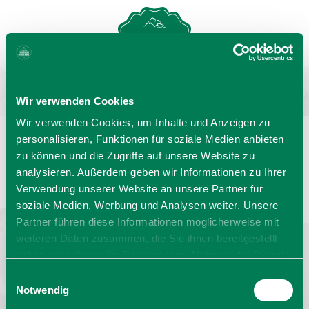
MENU
GASTGEBERSUCHE
Wir verwenden Cookies
Wir verwenden Cookies, um Inhalte und Anzeigen zu
personalisieren, Funktionen für soziale Medien anbieten
zu können und die Zugriffe auf unsere Website zu
Sprache wählen:
DE
EN
IT
analysieren. Außerdem geben wir Informationen zu Ihrer
Verwendung unserer Website an unsere Partner für
Barrierefrei reisen
Filmregion
Prospekte
soziale Medien, Werbung und Analysen weiter. Unsere
Kontakt
Impressum
Datenschutz
Erklärung zur Barrierefreiheit
Partner führen diese Informationen möglicherweise mit
weiteren Daten zusammen, die Sie ihnen bereitgestellt
Bayern - traditionell anders
haben oder die sie im Rahmen Ihrer Nutzung der Dienste
gesammelt haben. Sie geben Einwilligung zu unseren
Einwilligungsauswahl
Cookies, wenn Sie unsere Webseite weiterhin nutzen.
Notwendig