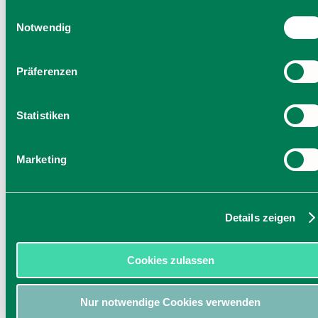
Einwilligung zu unseren Cookies, wenn Sie unsere Webseite
Einwilligungsauswahl
weiterhin nutzen.
Notwendig
Präferenzen
Statistiken
Marketing
Details zeigen
Cookies zulassen
Nur notwendige Cookies verwenden