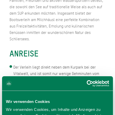
Familien, Freunden und aktiven Wassersportlern beliebt,
die sowohl den See auf traditionelle Weise als auch auf
dem SUP erkunden möchten. Insgesamt bietet der
Bootsverleih am Milchhäusl eine perfekte Kombination
aus Freizeitaktivitäten, Erholung und kulinarischen
Genüssen inmitten der wunderschönen Natur des
Schliersees.
ANREISE
Der Verleih liegt direkt neben dem Kurpark bei der
Vitalwelt, und ist somit nur wenige Gehminuten vom
Bahnhof Schliersee entfernt
Parkmöglichkeiten gibt es am
Bahnhof Schliersee
Wir verwenden Cookies
Wir verwenden Cookies, um Inhalte und Anzeigen zu