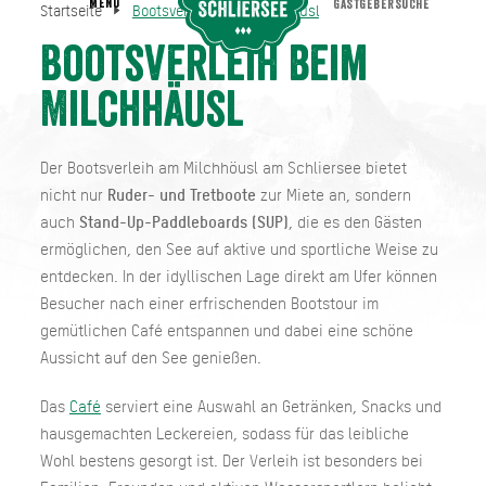
MENU
GASTGEBERSUCHE
Startseite
Bootsverleih beim Milchhäusl
Bootsverleih beim Milchhäusl
Startseite
Bootsverleih beim
Milchhäusl
Der Bootsverleih am Milchhöusl am Schliersee bietet
nicht nur
Ruder- und Tretboote
zur Miete an, sondern
auch
Stand-Up-Paddleboards (SUP)
, die es den Gästen
ermöglichen, den See auf aktive und sportliche Weise zu
entdecken. In der idyllischen Lage direkt am Ufer können
Besucher nach einer erfrischenden Bootstour im
gemütlichen Café entspannen und dabei eine schöne
Aussicht auf den See genießen.
Das
Café
serviert eine Auswahl an Getränken, Snacks und
hausgemachten Leckereien, sodass für das leibliche
Wohl bestens gesorgt ist. Der Verleih ist besonders bei