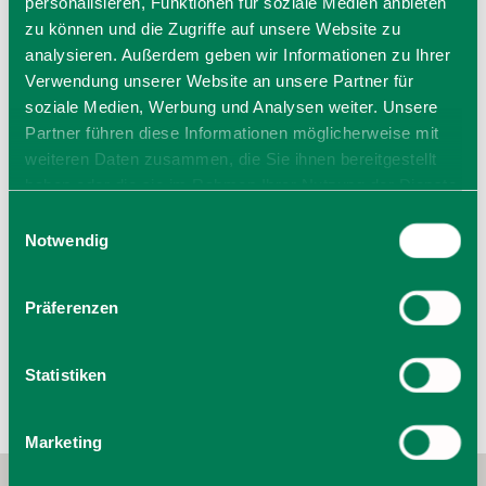
personalisieren, Funktionen für soziale Medien anbieten
zu können und die Zugriffe auf unsere Website zu
analysieren. Außerdem geben wir Informationen zu Ihrer
Öffnungszeiten
Verwendung unserer Website an unsere Partner für
soziale Medien, Werbung und Analysen weiter. Unsere
Bootsverleih ausschließlich bei schönem Wetter im
Partner führen diese Informationen möglicherweise mit
Sommer möglich
weiteren Daten zusammen, die Sie ihnen bereitgestellt
Allgemeiner Hinweis: Bei den hier angegebenen
haben oder die sie im Rahmen Ihrer Nutzung der Dienste
Öffnungszeiten handelt es sich um die regulären
Öffnungszeiten. Kurzfristige Änderungen sowie
gesammelt haben. Sie geben Einwilligung zu unseren
Einwilligungsauswahl
Urlaubszeiten erfahren Sie telefonisch unter der
Cookies, wenn Sie unsere Webseite weiterhin nutzen.
Notwendig
angegebenen Telefonnummer! Wir bitten um
Verständnis.
Präferenzen
Statistiken
Marketing