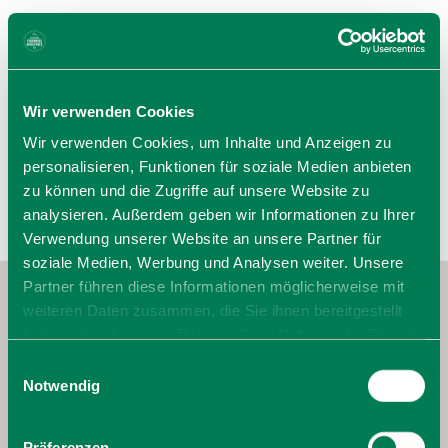
Der Parkplatz eignet sich als Ausgangspunkt für
Ortsspaziergänge in Schliersee.
Wir verwenden Cookies
Wir verwenden Cookies, um Inhalte und Anzeigen zu
personalisieren, Funktionen für soziale Medien anbieten
zu können und die Zugriffe auf unsere Website zu
analysieren. Außerdem geben wir Informationen zu Ihrer
Verwendung unserer Website an unsere Partner für
soziale Medien, Werbung und Analysen weiter. Unsere
Partner führen diese Informationen möglicherweise mit
weiteren Daten zusammen, die Sie ihnen bereitgestellt
haben oder die sie im Rahmen Ihrer Nutzung der Dienste
gesammelt haben. Sie geben Einwilligung zu unseren
Einwilligungsauswahl
Cookies, wenn Sie unsere Webseite weiterhin nutzen.
Notwendig
Präferenzen