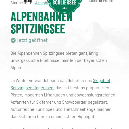
MENU
GASTGEBERSUCHE
Startseite
Alpenbahnen Spitzingsee
Alpenbahnen Spitzingsee
Startseite
Alpenbahnen
Spitzingsee
jetzt geöffnet
Die Alpenbahnen Spitzingsee bieten ganzjährig
unvergessliche Erlebnisse inmitten der bayerischen
Alpen.
Im Winter verwandelt sich das Gebiet in das
Skigebiet
Spitzingsee-Tegernsee
, das mit bestens präparierten
Pisten, modernen Liftanlagen und abwechslungsreichen
Abfahrten für Skifahrer und Snowboarder begeistert.
Actionreiche Funslopes und Tiefschneehänge machen
das Skifahren hier zu einem echten Highlight.