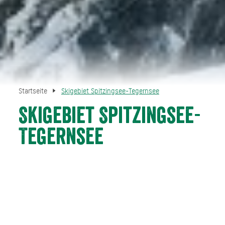
Startseite
Skigebiet Spitzingsee-Tegernsee
Skigebiet Spitzingsee-
Tegernsee
Jung, schneesicher und modern präsentiert sich das
sympathische Skigebiet im Herzen Oberbayerns. Moderne
Beschneiungsanlagen und die exponierte Lage auf über
1.100 m garantieren Pistenspaß von Ende November bis
April. Die abwechslungsreichen Pisten sind sowohl vom