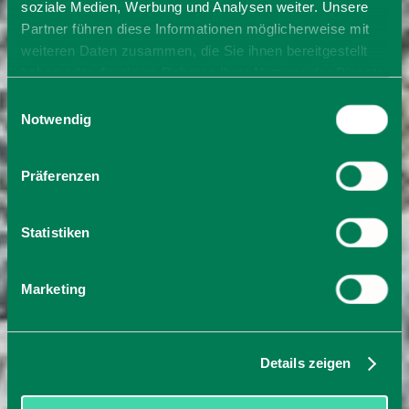
soziale Medien, Werbung und Analysen weiter. Unsere
Partner führen diese Informationen möglicherweise mit
weiteren Daten zusammen, die Sie ihnen bereitgestellt
haben oder die sie im Rahmen Ihrer Nutzung der Dienste
gesammelt haben. Sie geben Einwilligung zu unseren
Einwilligungsauswahl
Cookies, wenn Sie unsere Webseite weiterhin nutzen.
Notwendig
Präferenzen
Statistiken
Marketing
Details zeigen