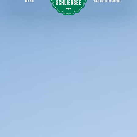
MENU
GASTGEBERSUCHE
Skigebiet Spitzingsee-Tegernsee
Startseite