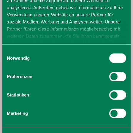
zu können und die Zugriffe auf unsere Website zu
analysieren. Außerdem geben wir Informationen zu Ihrer
Verwendung unserer Website an unsere Partner für
soziale Medien, Werbung und Analysen weiter. Unsere
Partner führen diese Informationen möglicherweise mit
weiteren Daten zusammen, die Sie ihnen bereitgestellt
haben oder die sie im Rahmen Ihrer Nutzung der Dienste
gesammelt haben. Sie geben Einwilligung zu unseren
Einwilligungsauswahl
Cookies, wenn Sie unsere Webseite weiterhin nutzen.
Notwendig
Präferenzen
Statistiken
Marketing