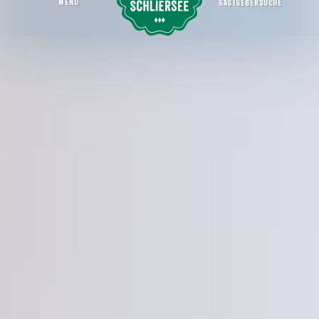
MENU
GASTGEBERSUCHE
Workation Angebote
Startseite
Erleben
(Co)Workation