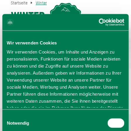
Startseite
Winter
Winter
MENU
GASTGEBERSUCHE
Wir verwenden Cookies
Wir verwenden Cookies, um Inhalte und Anzeigen zu
personalisieren, Funktionen für soziale Medien anbieten
zu können und die Zugriffe auf unsere Website zu
analysieren. Außerdem geben wir Informationen zu Ihrer
Verwendung unserer Website an unsere Partner für
Sprache wählen:
DE
EN
IT
soziale Medien, Werbung und Analysen weiter. Unsere
Partner führen diese Informationen möglicherweise mit
Barrierefrei reisen
Filmregion
Prospekte
weiteren Daten zusammen, die Sie ihnen bereitgestellt
Kontakt
Impressum
Datenschutz
haben oder die sie im Rahmen Ihrer Nutzung der Dienste
Erklärung zur Barrierefreiheit
gesammelt haben. Sie geben Einwilligung zu unseren
Einwilligungsauswahl
Bayern - traditionell anders
Cookies, wenn Sie unsere Webseite weiterhin nutzen.
Notwendig