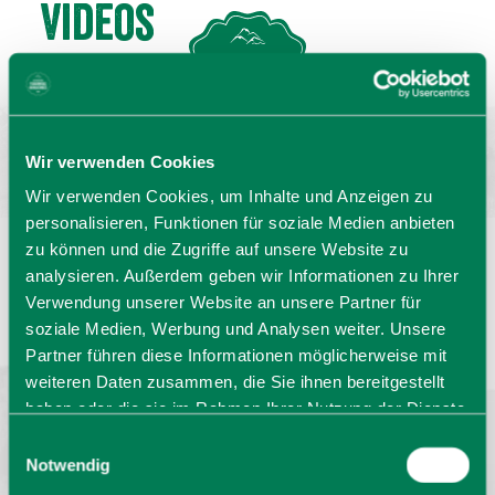
Videos
MENU
GASTGEBERSUCHE
Wir verwenden Cookies
Wir verwenden Cookies, um Inhalte und Anzeigen zu
personalisieren, Funktionen für soziale Medien anbieten
zu können und die Zugriffe auf unsere Website zu
analysieren. Außerdem geben wir Informationen zu Ihrer
Sprache wählen:
DE
EN
IT
Verwendung unserer Website an unsere Partner für
soziale Medien, Werbung und Analysen weiter. Unsere
Barrierefrei reisen
Filmregion
Prospekte
Partner führen diese Informationen möglicherweise mit
Kontakt
Impressum
Datenschutz
weiteren Daten zusammen, die Sie ihnen bereitgestellt
Erklärung zur Barrierefreiheit
haben oder die sie im Rahmen Ihrer Nutzung der Dienste
Bayern - traditionell anders
gesammelt haben. Sie geben Einwilligung zu unseren
Einwilligungsauswahl
Cookies, wenn Sie unsere Webseite weiterhin nutzen.
Notwendig