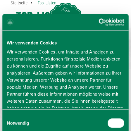
Startseite
_Top-Listen
_Top-Listen
MENU
GASTGEBERSUCHE
Wir verwenden Cookies
Wir verwenden Cookies, um Inhalte und Anzeigen zu
personalisieren, Funktionen für soziale Medien anbieten
zu können und die Zugriffe auf unsere Website zu
analysieren. Außerdem geben wir Informationen zu Ihrer
Verwendung unserer Website an unsere Partner für
Sprache wählen:
DE
EN
IT
soziale Medien, Werbung und Analysen weiter. Unsere
Partner führen diese Informationen möglicherweise mit
Barrierefrei reisen
Filmregion
Prospekte
weiteren Daten zusammen, die Sie ihnen bereitgestellt
Kontakt
Impressum
Datenschutz
haben oder die sie im Rahmen Ihrer Nutzung der Dienste
Erklärung zur Barrierefreiheit
gesammelt haben. Sie geben Einwilligung zu unseren
Einwilligungsauswahl
Bayern - traditionell anders
Cookies, wenn Sie unsere Webseite weiterhin nutzen.
Notwendig