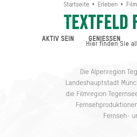
Startseite
Erleben
Fil
Textfeld 
AKTIV SEIN
GENIESSEN
Hier finden Sie a
Die Alpenregion Teg
Landeshauptstadt München
die Filmregion Tegernsee
Fernsehproduktionen 
Fernseh- un