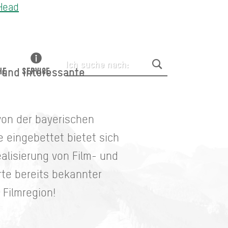
 Head
e und interessante
HE
SERVICE
 von der bayerischen
e eingebettet bietet sich
ealisierung von Film- und
rte bereits bekannter
 Filmregion!