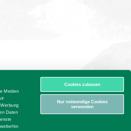
Cookies zulassen
le Medien
ir
Nur notwendige Cookies
, Werbung
verwenden
ren Daten
ssum
ienste
weiterhin