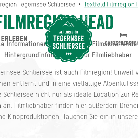
mregion Tegernsee Schliersee
Textfeld Filmregion
Filmregion Head
ERLEBEN
Suche abschicken
lle Informationen zur Region für Filmschaffend
GASTGEBERSUC
Hintergrundinformationen für Filmliebhaber.
ernsee Schliersee ist auch Filmregion! Unweit
 entfernt und in eine vielfältige Alpenkuliss
 Schliersee nicht nur als ideale Location zur R
an. Filmliebhaber finden hier außerdem Dreho
d Kinoproduktionen. Tauchen Sie ein in unsere