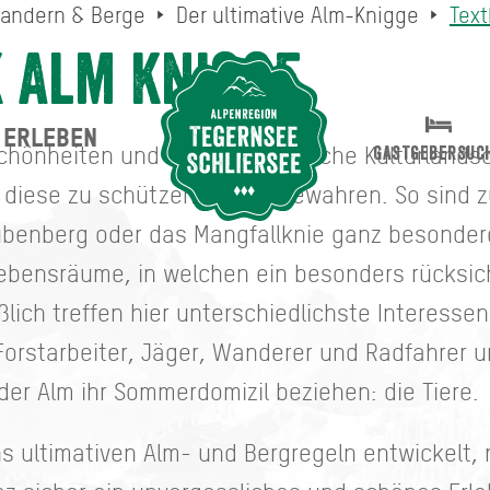
andern & Berge
Der ultimative Alm-Knigge
Text
 Alm Knigge
ERLEBEN
Suche abschicken
schönheiten und außergewöhnliche Kulturlandsch
GASTGEBERSUC
 diese zu schützen und zu bewahren. So sind z
aubenberg oder das Mangfallknie ganz besonde
Lebensräume, in welchen ein besonders rücksic
ießlich treffen hier unterschiedlichste Interess
orstarbeiter, Jäger, Wanderer und Radfahrer un
der Alm ihr Sommerdomizil beziehen: die Tiere
s ultimativen Alm- und Bergregeln entwickelt