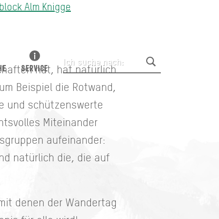
block Alm Knigge
aften hat, hat natürlich
HE
SERVICE
um Beispiel die Rotwand,
re und schützenswerte
htsvolles Miteinander
ensgruppen aufeinander:
d natürlich die, die auf
.
, mit denen der Wandertag