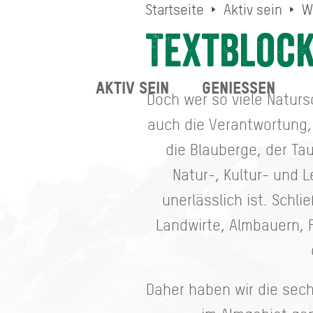
Startseite
Aktiv sein
W
Textblock
AKTIV SEIN
GENIESSEN
Doch wer so viele Natur
auch die Verantwortung,
die Blauberge, der T
Natur-, Kultur- und 
unerlässlich ist. Schl
Landwirte, Almbauern, F
Daher haben wir die sech