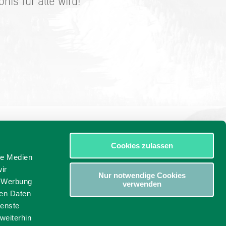
is für alle wird!
Cookies zulassen
le Medien
ir
Nur notwendige Cookies
, Werbung
verwenden
ren Daten
ienste
weiterhin