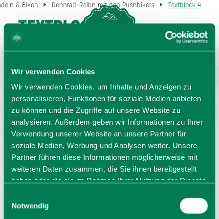
deln & Biken
Rennrad-Reibn mit den Pushbikers
Textblock 4
Textblock 4
MENU
GASTGEBERSUCHE
Nun geht es hinunter über die Sutten an den Tegernsee
und hinaus ins Miesbacher Oberland. In Gmund biegen wir
Wir verwenden Cookies
ab Richtung Warngau. Um den Taubenberg herum fahren
Wir verwenden Cookies, um Inhalte und Anzeigen zu
wir auf traumhaften kleinen Ortsverbindungssträßchen
personalisieren, Funktionen für soziale Medien anbieten
durch die bayerische Bilderbuchidylle nach Gotzing und
zu können und die Zugriffe auf unsere Website zu
Reichersdorf zwischen Weyarn und Irschenberg. Der
analysieren. Außerdem geben wir Informationen zu Ihrer
Himmel hat sich etwas zugezogen und es ist herbstlicher,
Verwendung unserer Website an unsere Partner für
als noch heute Morgen am Sudelfeld. Zeit diesen
soziale Medien, Werbung und Analysen weiter. Unsere
Traumtag ausklingen zu lassen. Bei einem Kaffee im
Partner führen diese Informationen möglicherweise mit
Pushbikers Shop in Holzkirchen. Klar.
weiteren Daten zusammen, die Sie ihnen bereitgestellt
haben oder die sie im Rahmen Ihrer Nutzung der Dienste
gesammelt haben. Sie geben Einwilligung zu unseren
Einwilligungsauswahl
Cookies, wenn Sie unsere Webseite weiterhin nutzen.
Notwendig