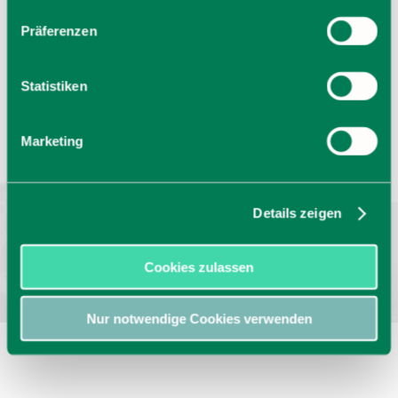
Präferenzen
Statistiken
Sprache wählen:
DE
EN
IT
Marketing
Barrierefrei reisen
Filmregion
Prospekte
Kontakt
Impressum
Datenschutz
Erklärung zur Barrierefreiheit
Details zeigen
Bayern - traditionell anders
Cookies zulassen
Nur notwendige Cookies verwenden