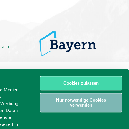
ssum
Cookies zulassen
le Medien
ir
Nur notwendige Cookies
, Werbung
verwenden
ren Daten
ienste
weiterhin