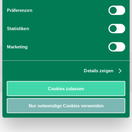
Präferenzen
Sprache wählen:
DE
EN
IT
Statistiken
Barrierefrei reisen
Filmregion
Prospekte
Kontakt
Impressum
Datenschutz
Marketing
Erklärung zur Barrierefreiheit
Bayern - traditionell anders
Details zeigen
Cookies zulassen
Nur notwendige Cookies verwenden