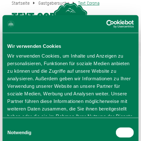
Startseite
Gastgebersuche
Text Corona
Text Corona
MENU
GASTGEBERSUCHE
Aufgrund der Covid-19-Pandemie ist die Beherbergung zu
touristischen Zwecken bis voraussichtlich zum 30.
Wir verwenden Cookies
November 2020 untersagt. Auch danach kann es weitere
Wir verwenden Cookies, um Inhalte und Anzeigen zu
Einschränkungen insbesondere bei touristischen
personalisieren, Funktionen für soziale Medien anbieten
Beherbergungen und Reisen geben. Diese können sich
zu können und die Zugriffe auf unsere Website zu
auch kurzfristig ändern. Bitte informieren Sie sich daher,
analysieren. Außerdem geben wir Informationen zu Ihrer
ob Sie im genannten Buchungszeitraum zum
Verwendung unserer Website an unsere Partner für
angestrebten Reisezweck beherbergt werden dürfen.
soziale Medien, Werbung und Analysen weiter. Unsere
Partner führen diese Informationen möglicherweise mit
weiteren Daten zusammen, die Sie ihnen bereitgestellt
haben oder die sie im Rahmen Ihrer Nutzung der Dienste
gesammelt haben. Sie geben Einwilligung zu unseren
Einwilligungsauswahl
Cookies, wenn Sie unsere Webseite weiterhin nutzen.
Notwendig