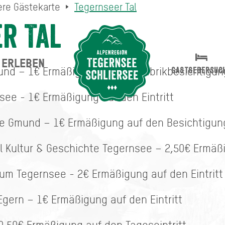
re Gästekarte
Tegernseer Tal
r Tal
ERLEBEN
Suche abschicken
und – 1€ Ermäßigung auf die Fabrikbesichtigu
GASTGEBERSUC
see - 1€ Ermäßigung auf den Eintritt
erie Gmund – 1€ Ermäßigung auf den Besichtigu
 Kultur & Geschichte Tegernsee – 2,50€ Ermäßi
um Tegernsee - 2€ Ermäßigung auf den Eintrit
gern – 1€ Ermäßigung auf den Eintritt