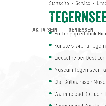
Startseite
Service
Unse
Tegernsee
AKTIV SEIN
GENIESSEN
Büttenpapierfabrik Gm
Kunsteis-Arena Tegern
Liedschreiber Destill
Museum Tegernseer Tal
Olaf Gulbransson Muse
Warmfreibad Rottach-E