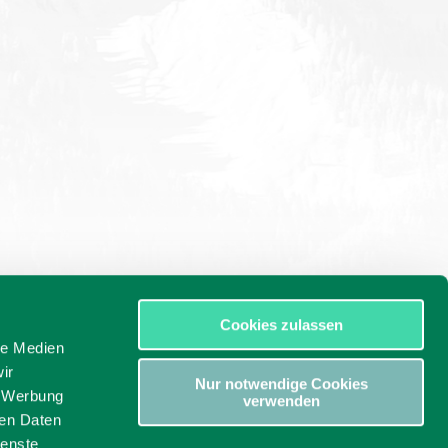
Cookies zulassen
le Medien
ir
Nur notwendige Cookies
, Werbung
verwenden
ren Daten
ienste