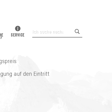
ng
HE
SERVICE
ngspreis
gung auf den Eintritt
t