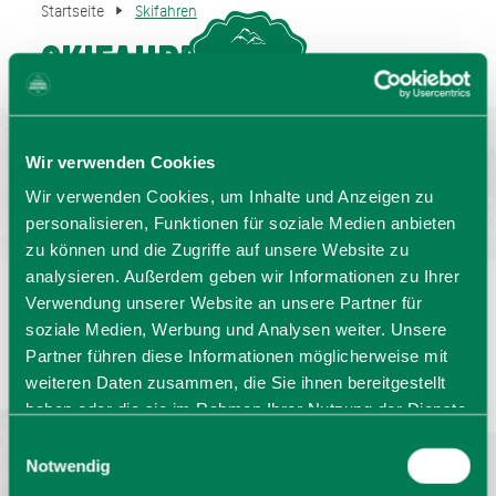
Startseite
Skifahren
Skifahren
MENU
GASTGEBERSUCHE
Wir verwenden Cookies
Wir verwenden Cookies, um Inhalte und Anzeigen zu
personalisieren, Funktionen für soziale Medien anbieten
zu können und die Zugriffe auf unsere Website zu
analysieren. Außerdem geben wir Informationen zu Ihrer
Verwendung unserer Website an unsere Partner für
Sprache wählen:
DE
EN
IT
soziale Medien, Werbung und Analysen weiter. Unsere
Partner führen diese Informationen möglicherweise mit
Barrierefrei reisen
Filmregion
Prospekte
weiteren Daten zusammen, die Sie ihnen bereitgestellt
Kontakt
Impressum
Datenschutz
haben oder die sie im Rahmen Ihrer Nutzung der Dienste
Erklärung zur Barrierefreiheit
gesammelt haben. Sie geben Einwilligung zu unseren
Einwilligungsauswahl
Bayern - traditionell anders
Cookies, wenn Sie unsere Webseite weiterhin nutzen.
Notwendig