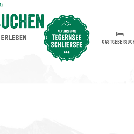
en
suchen
ERLEBEN
Suche abschicken
GASTGEBERSUC