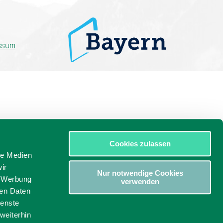
ssum
Cookies zulassen
le Medien
ir
Nur notwendige Cookies
, Werbung
verwenden
ren Daten
ienste
weiterhin