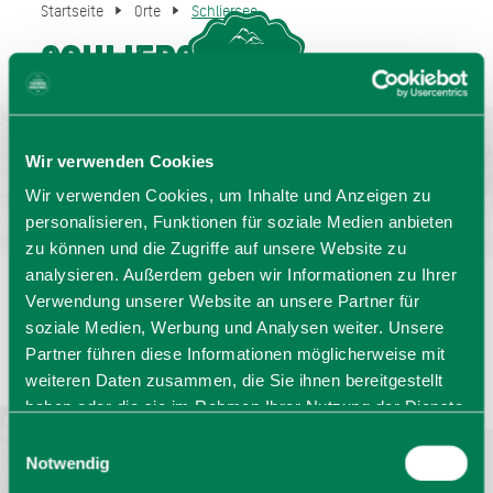
Startseite
Orte
Schliersee
Schliersee
MENU
GASTGEBERSUCHE
Wir verwenden Cookies
Wir verwenden Cookies, um Inhalte und Anzeigen zu
personalisieren, Funktionen für soziale Medien anbieten
zu können und die Zugriffe auf unsere Website zu
analysieren. Außerdem geben wir Informationen zu Ihrer
Verwendung unserer Website an unsere Partner für
Sprache wählen:
DE
EN
IT
soziale Medien, Werbung und Analysen weiter. Unsere
Partner führen diese Informationen möglicherweise mit
Barrierefrei reisen
Filmregion
Prospekte
weiteren Daten zusammen, die Sie ihnen bereitgestellt
Kontakt
Impressum
Datenschutz
haben oder die sie im Rahmen Ihrer Nutzung der Dienste
Erklärung zur Barrierefreiheit
gesammelt haben. Sie geben Einwilligung zu unseren
Einwilligungsauswahl
Bayern - traditionell anders
Cookies, wenn Sie unsere Webseite weiterhin nutzen.
Notwendig