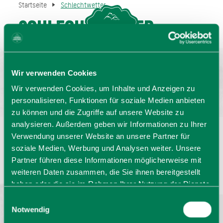
Startseite
Schlechtwetter
Schlechtwetter
MENU
GASTGEBERSUCHE
Wir verwenden Cookies
Wir verwenden Cookies, um Inhalte und Anzeigen zu
personalisieren, Funktionen für soziale Medien anbieten
zu können und die Zugriffe auf unsere Website zu
analysieren. Außerdem geben wir Informationen zu Ihrer
Verwendung unserer Website an unsere Partner für
Sprache wählen:
DE
EN
IT
soziale Medien, Werbung und Analysen weiter. Unsere
Partner führen diese Informationen möglicherweise mit
Barrierefrei reisen
Filmregion
Prospekte
weiteren Daten zusammen, die Sie ihnen bereitgestellt
Kontakt
Impressum
Datenschutz
haben oder die sie im Rahmen Ihrer Nutzung der Dienste
Erklärung zur Barrierefreiheit
gesammelt haben. Sie geben Einwilligung zu unseren
Einwilligungsauswahl
Bayern - traditionell anders
Cookies, wenn Sie unsere Webseite weiterhin nutzen.
Notwendig